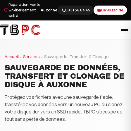
Aller
Réparation, vente
au
& hébergement
Auxonne
09 81 56 04 45
Devis rapide
web à
contenu
Accueil
›
Services
› Sauvegarde, Transfert & Clonage
SAUVEGARDE DE DONNÉES,
TRANSFERT ET CLONAGE DE
DISQUE À AUXONNE
Protégez vos fichiers avec une sauvegarde fiable,
transférez vos données vers un nouveau PC ou clonez
votre disque dur vers un SSD rapide. TBPC s'occupe de
tout sans perte de données.