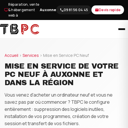
Aller
Réparation, vente
au
& hébergement
Auxonne
09 81 56 04 45
Devis rapide
web à
contenu
Accueil
›
Services
› Mise en Service PC Neuf
MISE EN SERVICE DE VOTRE
PC NEUF À AUXONNE ET
DANS LA RÉGION
Vous venez d'acheter un ordinateur neuf et vous ne
savez pas par où commencer ? TBPC le configure
entièrement : suppression des logiciels inutiles,
installation de vos programmes, création de votre
session et transfert de vos fichiers.