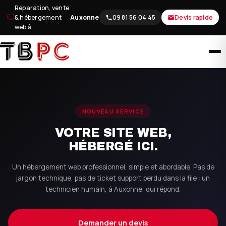
Aller
Réparation, vente
au
& hébergement
Auxonne
09 81 56 04 45
Devis rapide
web à
contenu
NOUVEAU SERVICE
VOTRE SITE WEB,
HÉBERGÉ ICI.
Un hébergement web professionnel, simple et abordable. Pas de
jargon technique, pas de ticket support perdu dans la file : un
technicien humain, à Auxonne, qui répond.
Demander un devis